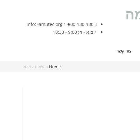
ה
הרשמה
|
התחברות
|
איפוס סיסמה
info@amutec.org
1-800-130-130
יום א - ה: 9:00 - 18:30
צור קשר
Home
»
השקת עמוטק