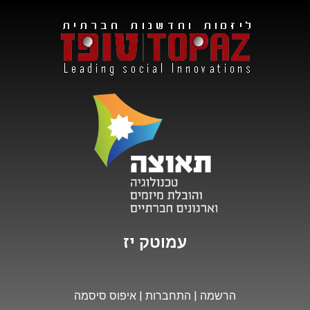
י
ז
מ
ו
עמוטק
הרשמה
|
התחברות
|
איפוס סיסמה