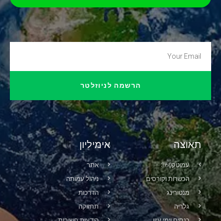
הרשמה לניוזלטר
תאוצה
אימיליון
עמוטק360
אתר
הכשרות וקורסים
ניהול עמותה
מנטורינג
הדרכות
גלריה
תחזוקה
כנסים וימי עיון
הודעות חשובות