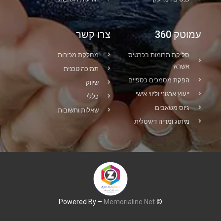
עמוטק 360
צרו קשר
סליקת תרומות בכרטיס
מחלקת מכירות
אשראי
תמיכה טכנית
הפקת מסמכים כספיים
שיווק
ייעוץ ארגוני וליווי אישי
כללי
גיוס משאבים
שאלות ותשובות
מיתוג ומדיה דיגיטלית
Memorialine.Net
© Powered By –