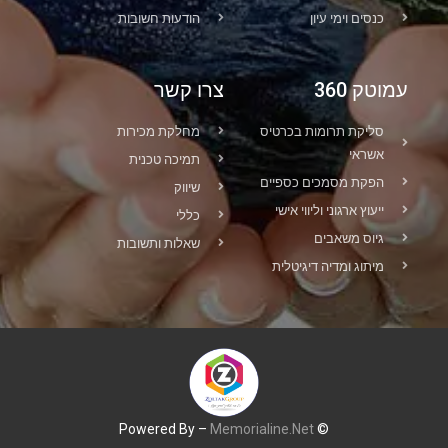
כנסים וימי עיון
הודעות חשובות
עמוטק 360
צרו קשר
סליקת תרומות בכרטיס
מחלקת מכירות
אשראי
תמיכה טכנית
הפקת מסמכים כספיים
שיווק
ייעוץ ארגוני וליווי אישי
כללי
גיוס משאבים
שאלות ותשובות
מיתוג ומדיה דיגיטלית
Memorialine.Net
© Powered By –