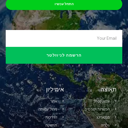
התחל עכשיו
הרשמה לניוזלטר
תאוצה
אימיליון
עמוטק360
אתר
הכשרות וקורסים
ניהול עמותה
מנטורינג
הדרכות
גלריה
תחזוקה