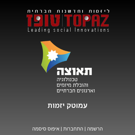
י
ז
מ
ו
ת
עמוטק
הרשמה
|
התחברות
|
איפוס סיסמה