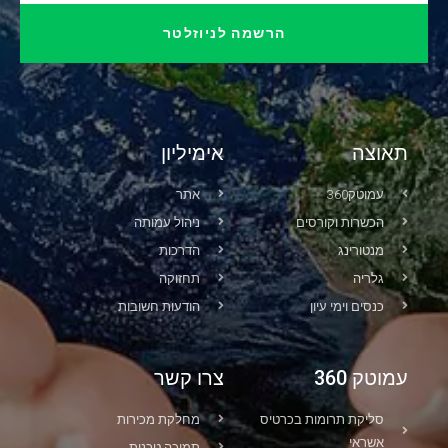
הרשמה לניוזלטר
תאוצה
אימיליון
עמוטק360
אתר
הכשרות וקורסים
ניהול עמותה
מנטורינג
הדרכות
גלריה
תחזוקה
כנסים וימי עיון
הודעות חשובות
עמוטק 360
צרו קשר
סליקת תרומות בכרטיס
מחלקת מכירות
אשראי
תמיכה טכנית