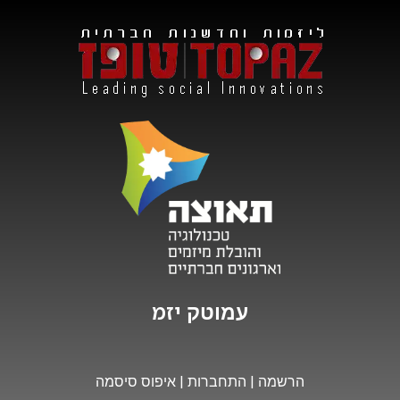
י
ז
מ
ו
ת
עמוטק
הרשמה
|
התחברות
|
איפוס סיסמה