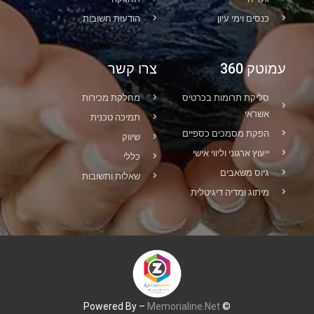
כנסים וימי עיון
הודעות חשובות
עמוטק 360
צרו קשר
סליקת תרומות בכרטיס
מחלקת מכירות
אשראי
תמיכה טכנית
הפקת מסמכים כספיים
שיווק
ייעוץ ארגוני וליווי אישי
כללי
גיוס משאבים
שאלות ותשובות
מיתוג ומדיה דיגיטלית
Memorialine.Net
© Powered By –