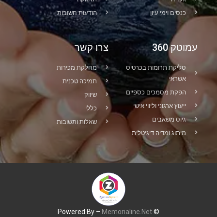
כנסים וימי עיון
הודעות חשובות
עמוטק 360
צרו קשר
סליקת תרומות בכרטיס
מחלקת מכירות
אשראי
תמיכה טכנית
הפקת מסמכים כספיים
שיווק
ייעוץ ארגוני וליווי אישי
כללי
גיוס משאבים
שאלות ותשובות
מיתוג ומדיה דיגיטלית
Memorialine.Net
© Powered By –