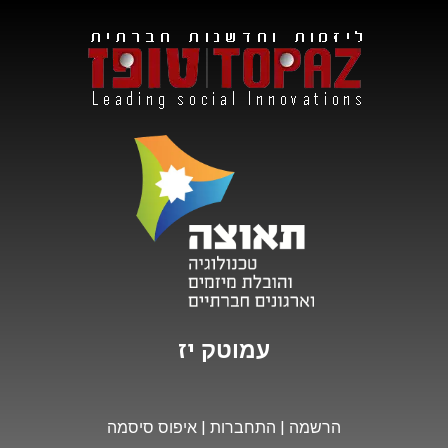
י
ז
מ
ו
עמוטק
הרשמה
|
התחברות
|
איפוס סיסמה