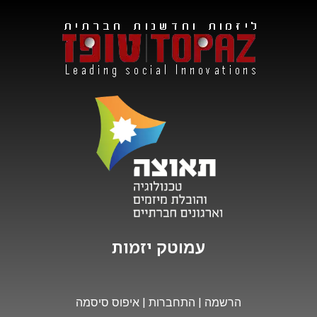
י
ז
מ
ו
ת
עמוטק
הרשמה
|
התחברות
|
איפוס סיסמה