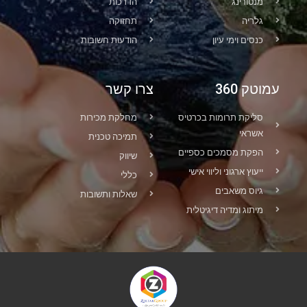
מנטורינג
הדרכות
גלריה
תחזוקה
כנסים וימי עיון
הודעות חשובות
עמוטק 360
צרו קשר
סליקת תרומות בכרטיס
מחלקת מכירות
אשראי
תמיכה טכנית
הפקת מסמכים כספיים
שיווק
ייעוץ ארגוני וליווי אישי
כללי
גיוס משאבים
שאלות ותשובות
מיתוג ומדיה דיגיטלית