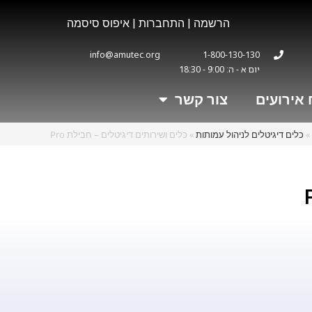
הרשמה
|
התחברות
|
איפוס סיסמה
info@amutec.org
1-800-130-130
יום א - ה: 9:00 - 18:30
 אירועים
צור קשר
»
כלים דיגיטלים לניהול עמותות
»
כלים ושירותים דיגיטלים – חבילת Pro