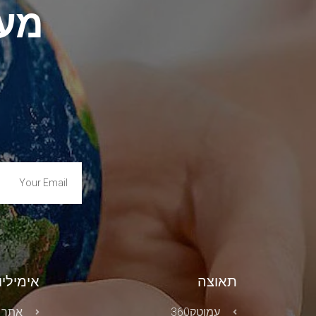
מעב
תאוצה
אימיליון
עמוטק360
אתר