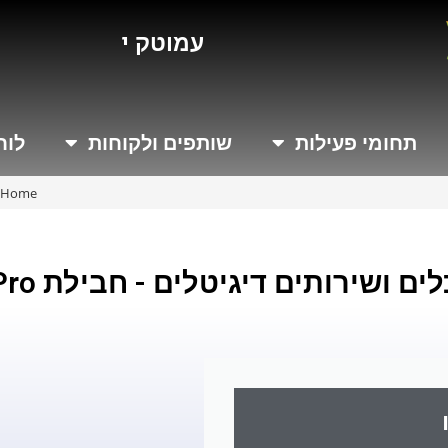
י
ז
מ
ו
ת
עמוטק
תחומי פעילות
שותפים ולקוחות
לוח
Home
לים ושירותים דיגיטלים - חבילת Pro