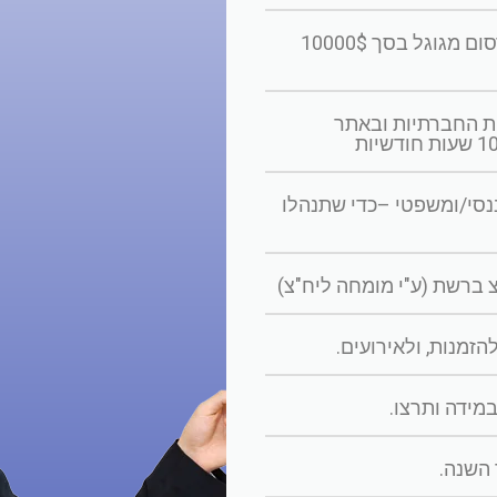
נעזור לכם להירשם לקבלת מענק פרסום מגוגל בסך 10000$
ות החברתיות ובאתר
יווקי/פיננסי/ומשפטי –כדי שתנהלו
צ ברשת (ע"י מומחה ליח"צ)
זמנות, ולאירועים.
מידה ותרצו.