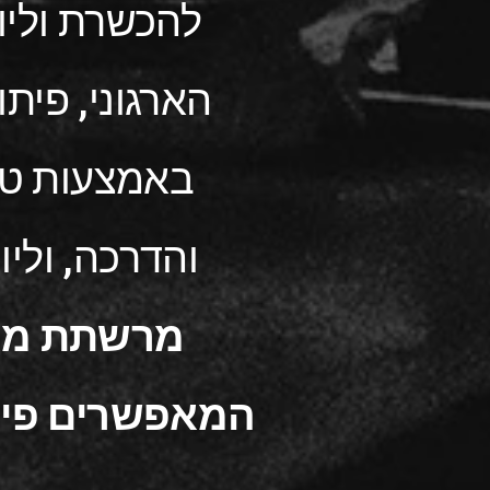
להכשרת וליוו
הארגוני, פית
באמצעות טכ
והדרכה, וליו
מרשתת מאר
המאפשרים פיתוח