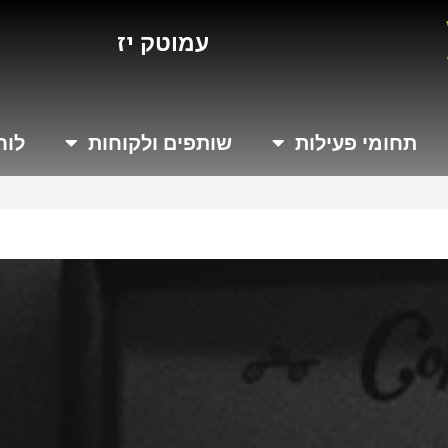
י
ז
מ
ו
ת
עמוטק
תחומי פעילות
שותפים ולקוחות
לוח