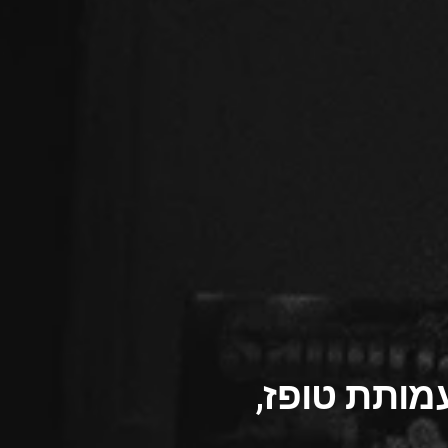
מותת טופז,