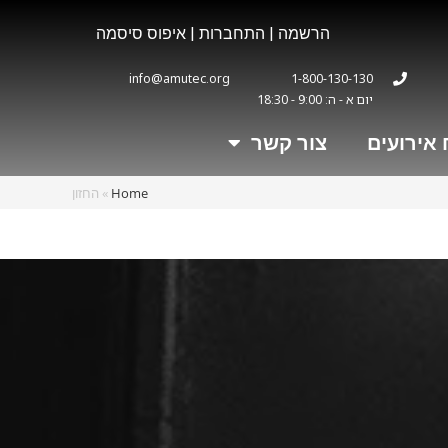
הרשמה
|
התחברות
|
איפוס סיסמה
info@amutec.org
1-800-130-130
יום א - ה: 9:00 - 18:30
 אירועים
צור קשר
Home
»
החזון