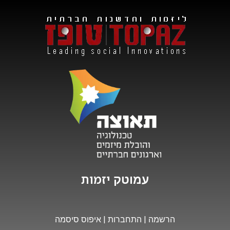
י
ז
מ
ו
ת
עמוטק
הרשמה
|
התחברות
|
איפוס סיסמה