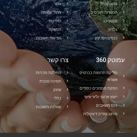
עמוטק360
אתר
הכשרות וקורסים
ניהול עמותה
מנטורינג
הדרכות
גלריה
תחזוקה
כנסים וימי עיון
הודעות חשובות
עמוטק 360
צרו קשר
סליקת תרומות בכרטיס
מחלקת מכירות
אשראי
תמיכה טכנית
הפקת מסמכים כספיים
שיווק
ייעוץ ארגוני וליווי אישי
כללי
גיוס משאבים
שאלות ותשובות
מיתוג ומדיה דיגיטלית