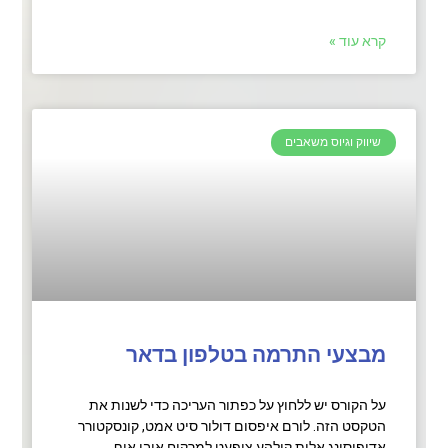
קרא עוד »
שיווק וגיוס משאבים
מבצעי התרמה בטלפון בדאר
על הקורס יש ללחוץ על כפתור העריכה כדי לשנות את
הטקסט הזה. לורם איפסום דולור סיט אמט, קונסקטורר
אדיפיסינג אלית קולהע צופעט למרקוח איבן איף,